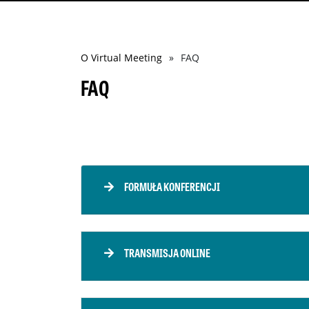
Ścieżka
O Virtual Meeting
FAQ
nawigacyjna
FAQ
FORMUŁA KONFERENCJI
TRANSMISJA ONLINE