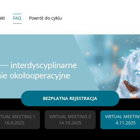
akt
FAQ
Powrót do cyklu
BEZPŁATNA REJESTRACJA
RTUAL MEETING 1
VIRTUAL MEETING 2
VIRTUAL MEETIN
16.9.2025
14.10.2025
4.11.2025